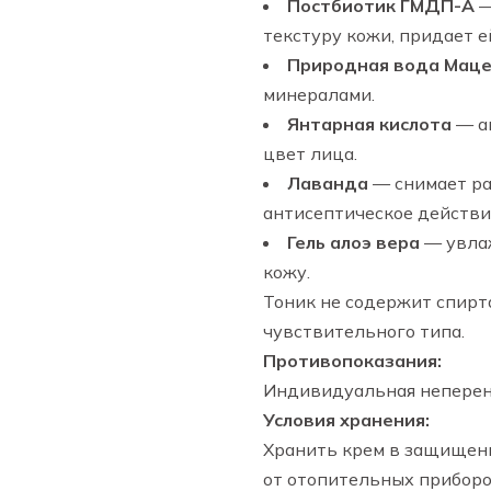
Постбиотик ГМДП-А
—
текстуру кожи, придает е
Природная вода Маце
минералами.
Янтарная кислота
— а
цвет лица.
Лаванда
— снимает ра
антисептическое действи
Гель алоэ вера
— увлаж
кожу.
Тоник не содержит спирт
чувствительного типа.
Противопоказания:
Индивидуальная неперен
Условия хранения:
Хранить крем в защищенн
от отопительных приборов