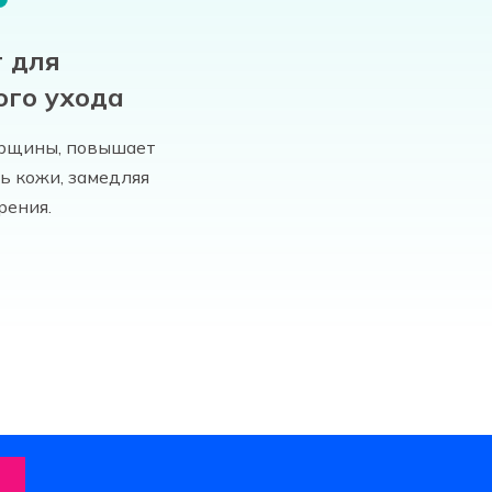
 для
ого ухода
орщины, повышает
ь кожи, замедляя
рения.