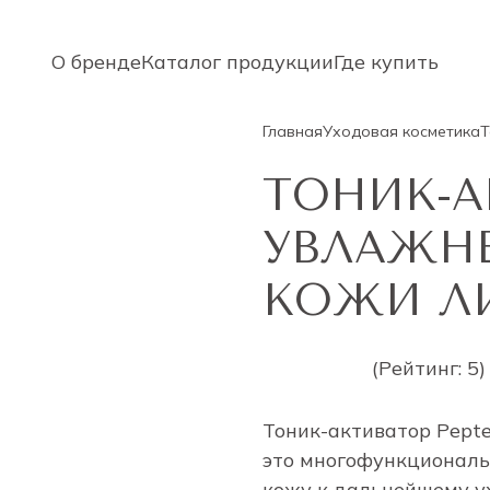
О бренде
Каталог продукции
Где купить
Главная
Уходовая косметика
Т
ТОНИК-А
УВЛАЖН
КОЖИ Л
(Рейтинг: 5)
Тоник-активатор Pepte
это многофункциональн
кожу к дальнейшему ух