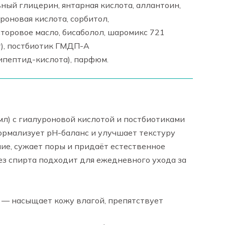
ьный глицерин, янтарная кислота, аллантоин,
оновая кислота, сорбитол,
торовое масло, бисаболол, шаромикс 721
), постбиотик ГМДП-А
пептид-кислота), парфюм.
мл)
с гиалуроновой кислотой и постбиотиками
ормализует pH-баланс и улучшает текстуру
ие, сужает поры и придаёт естественное
ез спирта подходит для ежедневного ухода за
— насыщает кожу влагой, препятствует