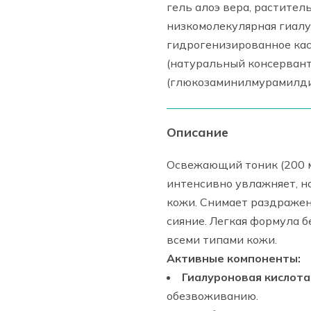
гель алоэ вера, растител
низкомолекулярная гиалур
гидрогенизированное кас
(натуральный консервант
(глюкозаминилмурамилди
Описание
Освежающий тоник
(200 
интенсивно увлажняет, н
кожи. Снимает раздражен
сияние. Легкая формула б
всеми типами кожи.
Активные компоненты:
Гиалуроновая кислота
обезвоживанию.